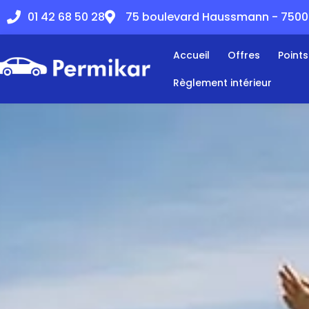
01 42 68 50 28
75 boulevard Haussmann - 75008
Accueil
Offres
Point
Règlement intérieur