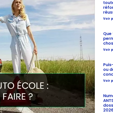
tout
réfo
réus
Voir p
Que 
perm
chos
Voir p
Puis
ou d
cond
Voir p
Numé
ANTS
doss
202