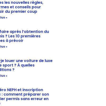
es les nouvelles règles,
rmes et conseils pour
sir du premier coup
lus »
faire après l’obtention du
is ? Les 10 premières
es à prévoir
lus »
-je louer une voiture de luxe
e sport ? À quelles
itions ?
lus »
ro NEPH et inscription
 : comment préparer son
ier permis sans erreur en
6