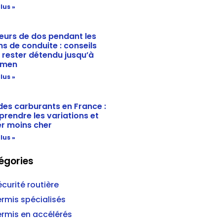
lus »
eurs de dos pendant les
ns de conduite : conseils
 rester détendu jusqu’à
amen
lus »
 des carburants en France :
rendre les variations et
r moins cher
lus »
égories
curité routière
ermis spécialisés
ermis en accélérés