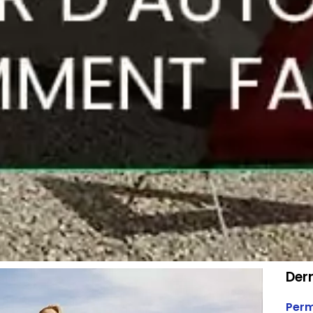
Dern
Perm