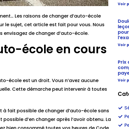
Voir p
sement… Les raisons de changer d’auto-école
Doul
le sujet, cet article est fait pour vous. Nous
leço
pour
ous envisagez de changer d’auto-école.
l’ex
to-école en cours
Voir p
Prix
comp
paye
uto-école est un droit. Vous n’avez aucune
Voir p
uelle. Cette démarche peut intervenir à toutes
Cat
Sé
out à fait possible de changer d’auto-école sans
P
t possible d’en changer après l’avoir obtenu. La
P
avez bien consommé toutes vos heures de Code,