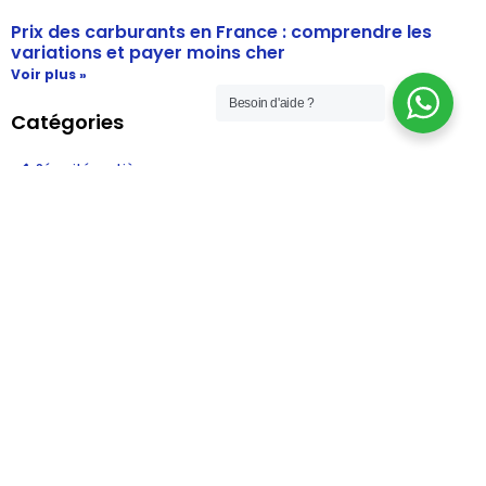
Prix des carburants en France : comprendre les
variations et payer moins cher
Voir plus »
Besoin d'aide ?
Catégories
Sécurité routière
Permis spécialisés
Permis en accélérés
Nouvelles règles de conduite et législation
Le monde de la conduite
Entretien du véhicule
Conseils pour les nouveaux conducteurs
Conduite défensive