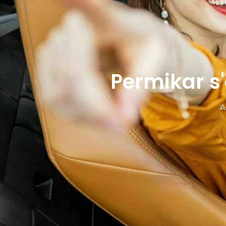
Permikar s'
A