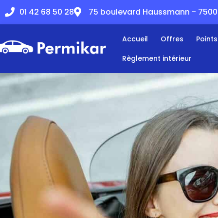
01 42 68 50 28
75 boulevard Haussmann - 75008
principal
Accueil
Offres
Point
Règlement intérieur