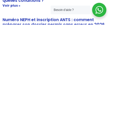
quelles conditions ?
Voir plus »
Besoin d'aide ?
Numéro NEPH et inscription ANTS : comment
préparer son dossier permis sans erreur en 2026
Voir plus »
Douleurs de dos pendant les leçons de conduite :
conseils pour rester détendu jusqu’à l’examen
Voir plus »
Prix des carburants en France : comprendre les
variations et payer moins cher
Voir plus »
Catégories
Sécurité routière
Permis spécialisés
Permis en accélérés