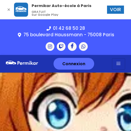
Permikar Auto-école à Paris
VOIR
✕
GRATUIT
Sur Google Play
01 42 68 50 28
75 boulevard Haussmann - 75008 Paris
Connexion