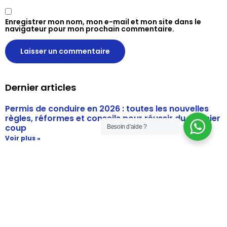
Enregistrer mon nom, mon e-mail et mon site dans le
navigateur pour mon prochain commentaire.
Dernier articles
Permis de conduire en 2026 : toutes les nouvelles
règles, réformes et conseils pour réussir du premier
coup
Besoin d'aide ?
Voir plus »
Que faire après l’obtention du permis ? Les 10
premières choses à prévoir
Voir plus »
Puis-je louer une voiture de luxe ou de sport ? À
quelles conditions ?