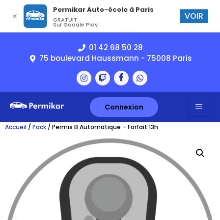
Permikar Auto-école à Paris
VOIR
✕
GRATUIT
Sur Google Play
01 42 68 50 28
75 boulevard Haussmann - 75008 Paris
Connexion
Accueil
/
Pack
/ Permis B Automatique – Forfait 13h