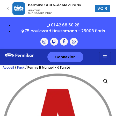
Permikar Auto-école à Paris
VOIR
✕
GRATUIT
Sur Google Play
01 42 68 50 28
75 boulevard Haussmann - 75008 Paris
Connexion
Accueil
/
Pack
/ Permis B Manuel – à l’unité