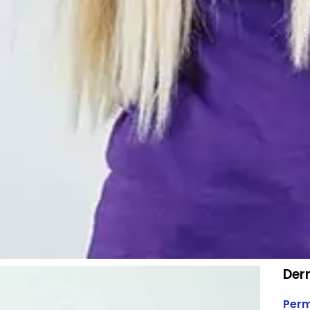
Dern
Perm