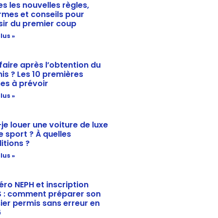
es les nouvelles règles,
rmes et conseils pour
sir du premier coup
lus »
faire après l’obtention du
is ? Les 10 premières
es à prévoir
lus »
-je louer une voiture de luxe
e sport ? À quelles
itions ?
lus »
ro NEPH et inscription
 : comment préparer son
ier permis sans erreur en
6