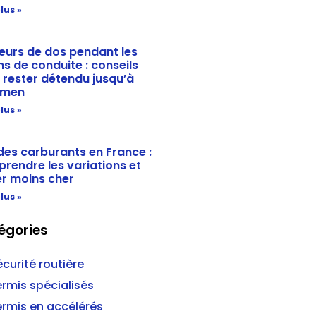
lus »
eurs de dos pendant les
ns de conduite : conseils
 rester détendu jusqu’à
amen
lus »
 des carburants en France :
rendre les variations et
r moins cher
lus »
égories
curité routière
ermis spécialisés
ermis en accélérés