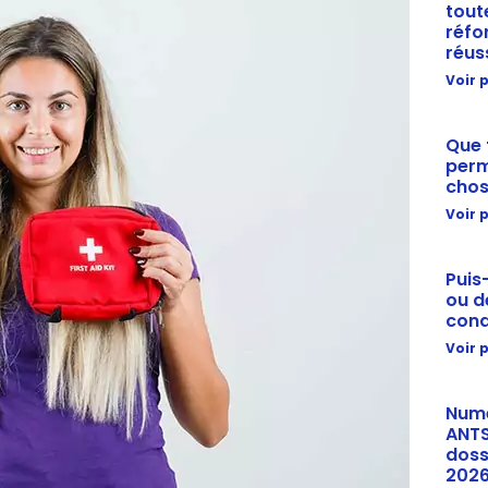
tout
réfo
réus
Voir p
Que 
perm
chos
Voir p
Puis
ou d
cond
Voir p
Numé
ANTS
doss
202