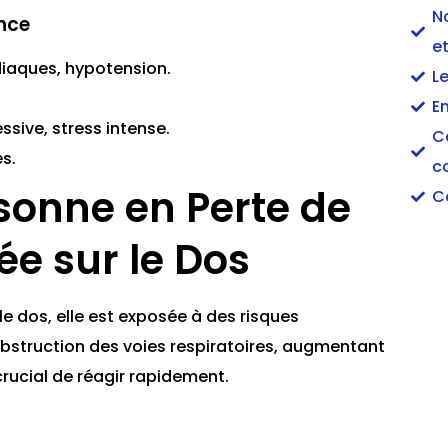
N
nce
et
iaques, hypotension.
L
En
sive, stress intense.
C
s.
c
sonne en Perte de
C
e sur le Dos
e dos, elle est exposée à des risques
 obstruction des voies respiratoires, augmentant
 crucial de réagir rapidement.