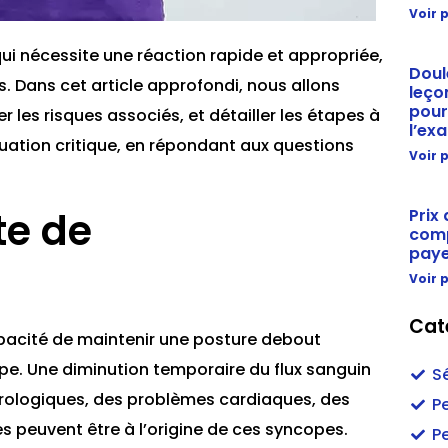
Voir p
i nécessite une réaction rapide et appropriée,
Doul
s. Dans cet article approfondi, nous allons
leço
pour
r les risques associés, et détailler les étapes à
l’ex
tuation critique, en répondant aux questions
Voir p
te de
Prix
comp
paye
Voir p
Cat
pacité de maintenir une posture debout
pe. Une diminution temporaire du flux sanguin
Sé
urologiques, des problèmes cardiaques, des
P
 peuvent être à l’origine de ces syncopes.
P