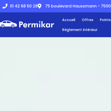
01 42 68 50 28
75 boulevard Haussmann - 75008
Accueil
Offres
Point
Règlement intérieur