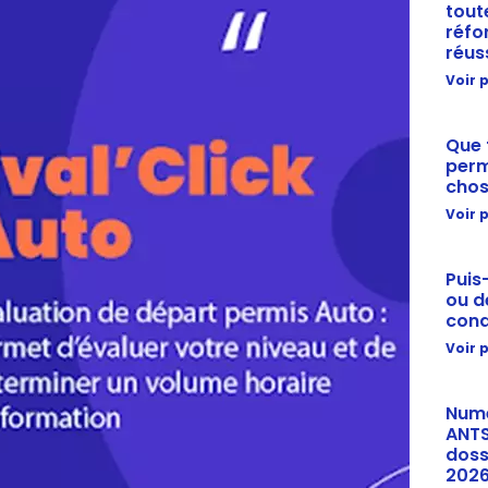
tout
réfo
réus
Voir p
Que 
perm
chos
Voir p
Puis
ou d
cond
Voir p
Numé
ANTS
doss
202