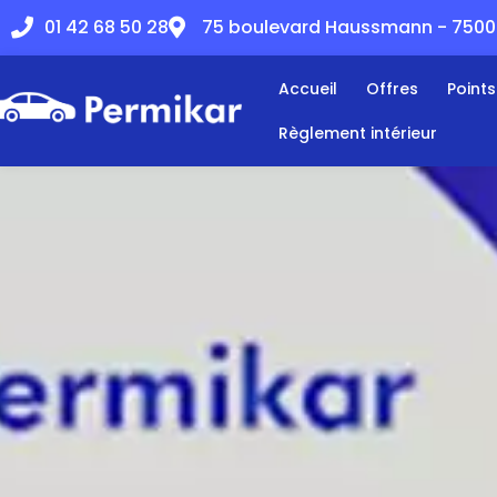
01 42 68 50 28
75 boulevard Haussmann - 75008
Accueil
Offres
Point
Règlement intérieur