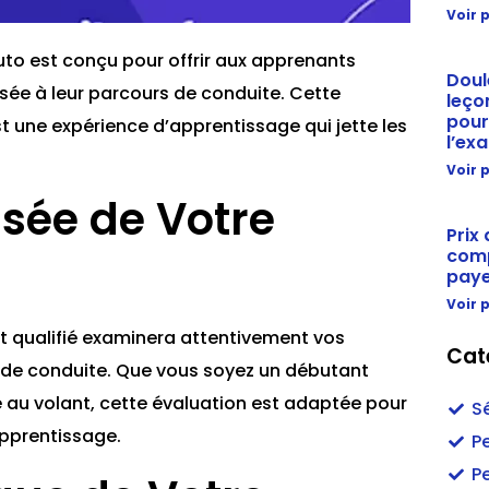
Voir p
uto est conçu pour offrir aux apprenants
Doul
sée à leur parcours de conduite. Cette
leço
pour
est une expérience d’apprentissage qui jette les
l’ex
Voir p
isée de Votre
Prix
comp
paye
Voir p
et qualifié examinera attentivement vos
Cat
de conduite. Que vous soyez un débutant
 au volant, cette évaluation est adaptée pour
Sé
pprentissage.
P
P