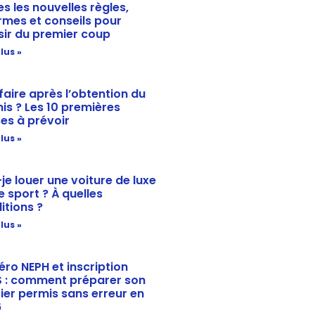
es les nouvelles règles,
rmes et conseils pour
sir du premier coup
lus »
faire après l’obtention du
is ? Les 10 premières
es à prévoir
lus »
-je louer une voiture de luxe
e sport ? À quelles
itions ?
lus »
ro NEPH et inscription
 : comment préparer son
ier permis sans erreur en
6