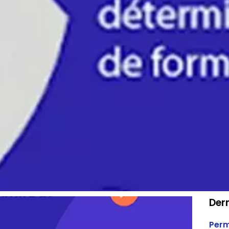
Dern
Perm