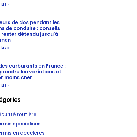
lus »
eurs de dos pendant les
ns de conduite : conseils
 rester détendu jusqu’à
amen
lus »
 des carburants en France :
rendre les variations et
r moins cher
lus »
égories
curité routière
ermis spécialisés
ermis en accélérés